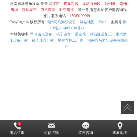
河南司马游乐设备,专营
网红馆
蜂巢迷宫
无动力乐园
颠倒屋
恐怖
鬼城
浮动星空
万丈深渊
时空隧道
等业务,有意向的客户请咨询我
们，联系电话：
15083100999
CopyRight © 版权所有:
河南司马游乐设备
网站地图
XML
备案号:
豫I
CP备2024090810号-3
本站关键字:
司马游乐设备
镜子迷宫
星空馆
钻石隧道施工
室内游
乐设备厂家
镜子迷宫厂家
星空馆施工厂家
河南司马游乐设备有限公
司
电话咨询
短信咨询
留言咨询
查看地图