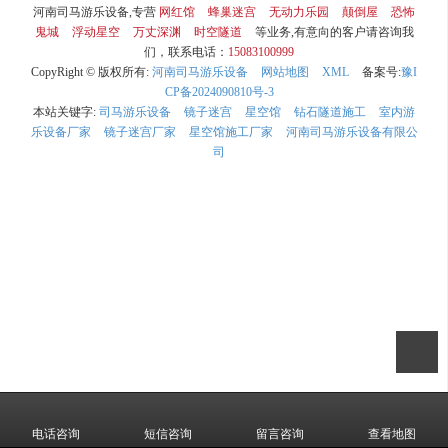
河南司马游乐设备,专营
网红馆
蜂巢迷宫
无动力乐园
颠倒屋
恐怖
鬼城
浮动星空
万丈深渊
时空隧道
等业务,有意向的客户请咨询我
们，联系电话：
15083100999
CopyRight © 版权所有:
河南司马游乐设备
网站地图
XML
备案号:
豫I
CP备2024090810号-3
本站关键字:
司马游乐设备
镜子迷宫
星空馆
钻石隧道施工
室内游
乐设备厂家
镜子迷宫厂家
星空馆施工厂家
河南司马游乐设备有限公
司
电话咨询
短信咨询
留言咨询
查看地图