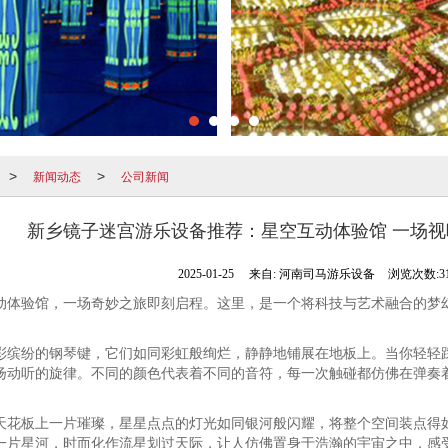
新闻动态
公司新闻
>
>
新乡镜子迷宫游乐设备推荐：星空互动体验馆 一场
2025-01-25
来自:
河南司马游乐设备
浏览次数:31
动体验馆，一场奇妙之旅即刻启程。这里，是一个将科技与艺术融合的梦
彩缤纷的钢琴键，它们如同彩虹般绚烂，静静地铺展在地板上。当你轻轻
扬动听的旋律。不同的颜色代表着不同的音符，每一次触碰都仿佛在弹奏
天花板上一片璀璨，星星点点的灯光如同银河般闪耀，将整个空间装点得
一片星河，时而化作流星划过天际，让人仿佛置身于浩瀚的宇宙之中，感