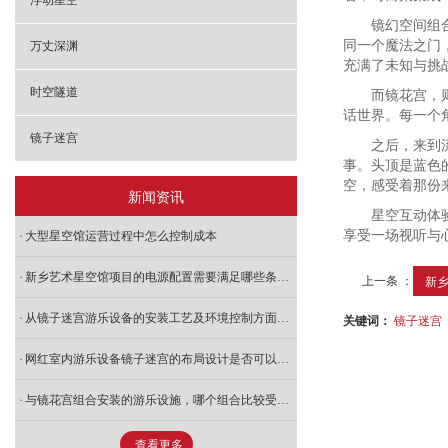
浮动星空
镜幻空间组
同一个魔法之门
万丈深渊
充满了未知与挑
时空隧道
而镜花宫，
话世界。每一个
镜子迷宫
之后，来到
事。头顶是蓝色
空，感受着那份
新闻资讯
星空互动体
享受一场视听与
大型星空馆运营过程中怎么控制成本
新乡艺术星空馆项目的电源配置需要满足哪些条件？
上一条 ：
新乡
从镜子迷宫游乐设备的安装工艺及环境控制方面解析安装厂家的防潮措施
关键词：
镜子迷宫
网红室内游乐设备镜子迷宫的布局设计是否可以根据场地形状进行个性化定制？​
与镜花宫组合安装的游乐设施，哪个组合比较受欢迎
查看更多