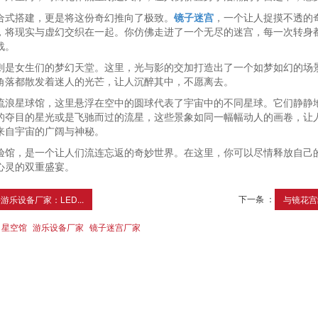
合式搭建，更是将这份奇幻推向了极致。
镜子迷宫
，一个让人捉摸不透的
，将现实与虚幻交织在一起。你仿佛走进了一个无尽的迷宫，每一次转身
战。
则是女生们的梦幻天堂。这里，光与影的交加打造出了一个如梦如幻的场
角落都散发着迷人的光芒，让人沉醉其中，不愿离去。
流浪星球馆，这里悬浮在空中的圆球代表了宇宙中的不同星球。它们静静
的夺目的星光或是飞驰而过的流星，这些景象如同一幅幅动人的画卷，让
来自宇宙的广阔与神秘。
验馆，是一个让人们流连忘返的奇妙世界。在这里，你可以尽情释放自己
心灵的双重盛宴。
下一条 ：
游乐设备厂家：LED...
与镜花宫
星空馆
游乐设备厂家
镜子迷宫厂家