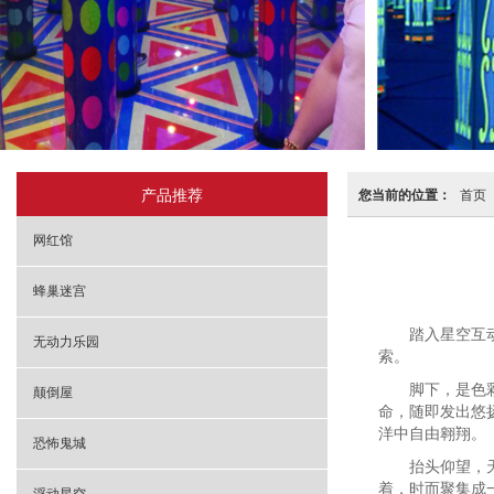
产品推荐
您当前的位置：
首页
网红馆
蜂巢迷宫
踏入星空互
无动力乐园
索。
脚下，是色
颠倒屋
命，随即发出悠
洋中自由翱翔。
恐怖鬼城
抬头仰望，
着，时而聚集成