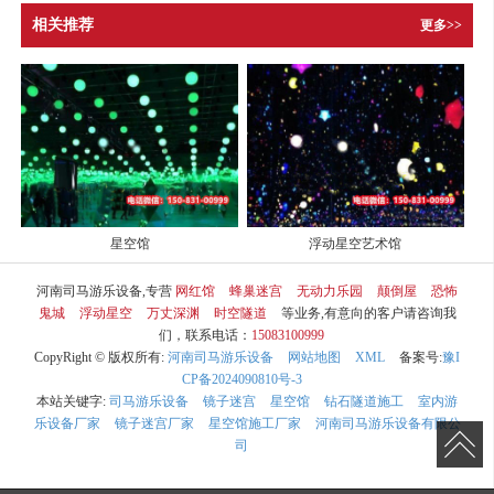
相关推荐
更多>>
星空馆
浮动星空艺术馆
河南司马游乐设备,专营
网红馆
蜂巢迷宫
无动力乐园
颠倒屋
恐怖
鬼城
浮动星空
万丈深渊
时空隧道
等业务,有意向的客户请咨询我
们，联系电话：
15083100999
CopyRight © 版权所有:
河南司马游乐设备
网站地图
XML
备案号:
豫I
CP备2024090810号-3
本站关键字:
司马游乐设备
镜子迷宫
星空馆
钻石隧道施工
室内游
乐设备厂家
镜子迷宫厂家
星空馆施工厂家
河南司马游乐设备有限公
司