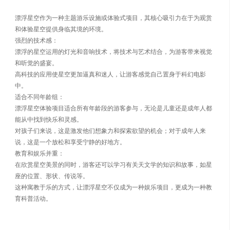
漂浮星空作为一种主题游乐设施或体验式项目，其核心吸引力在于为观赏
和体验星空提供身临其境的环境。
强烈的技术感：
漂浮的星空运用的灯光和音响技术，将技术与艺术结合，为游客带来视觉
和听觉的盛宴。
高科技的应用使星空更加逼真和迷人，让游客感觉自己置身于科幻电影
中。
适合不同年龄组：
漂浮星空体验项目适合所有年龄段的游客参与，无论是儿童还是成年人都
能从中找到快乐和灵感。
对孩子们来说，这是激发他们想象力和探索欲望的机会；对于成年人来
说，这是一个放松和享受宁静的好地方。
教育和娱乐并重：
在欣赏星空美景的同时，游客还可以学习有关天文学的知识和故事，如星
座的位置、形状、传说等。
这种寓教于乐的方式，让漂浮星空不仅成为一种娱乐项目，更成为一种教
育科普活动。