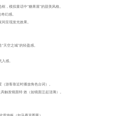
框，模拟童话中“糖果屋”的甜美风格。
的奇幻感。
夜间呈现发光效果。
“天空之城”的轻盈感。
代入感。
置（游客靠近时播放角色台词）。
道具触发镜面特 效（如镜面泛起涟漪）。
软质地板（如马赛克图案）。