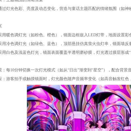
通过灯光色彩、亮度及动态变化，营造与童话主题匹配的情绪氛围（如神
区
采用暖色调灯光（如粉色、橙色），镜面边框嵌入LED灯带，地面设置彩色
采用冷色调灯光（如绿色、蓝色），顶部悬挂仿真萤火虫灯串，镜面墙反射
采用白色及浅蓝色灯光，镜面表面覆盖半透明磨砂膜，灯光透过膜层形成“
景：每10分钟切换一次灯光模式（如从“日出”渐变到“星空”），配合背景
应：游客拍手或触摸镜面时，灯光颜色随声音频率变化（如高音触发红色