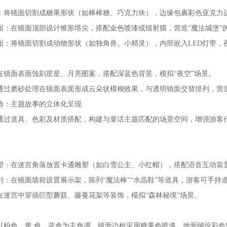
：将镜面切割成糖果形状（如棒棒糖、巧克力块），边缘包裹彩色亚克力边
面：在镜面顶部设计锥形塔尖，搭配金色喷漆或镭射膜，营造“魔法城堡”
面：将镜面切割成动物形状（如独角兽、小精灵），内部嵌入LED灯带，
在镜面表面蚀刻星星、月亮图案，搭配深蓝色背景，模拟“夜空”场景。
通过磨砂处理在镜面表面形成云朵状模糊效果，与透明镜面交替排列，营造
饰：主题故事的立体化呈现
通过道具、色彩及材质搭配，构建与童话主题匹配的场景空间，增强游客
塑：在迷宫角落放置卡通雕塑（如白雪公主、小红帽），搭配语音互动装
列：在镜面墙前设置展示架，陈列“魔法棒”“水晶鞋”等道具，游客可手持
在迷宫中穿插巨型蘑菇、藤蔓花架等装饰，模拟“森林秘境”场景。
以粉色、黄 色、蓝色为主色调，镜面边框采用糖果色喷漆，地面铺设彩色