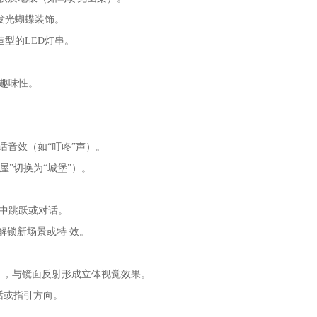
发光蝴蝶装饰。
型的LED灯串。
趣味性。
话音效（如“叮咚”声）。
”切换为“城堡”）。
中跳跃或对话。
解锁新场景或特 效。
），与镜面反射形成立体视觉效果。
话或指引方向。