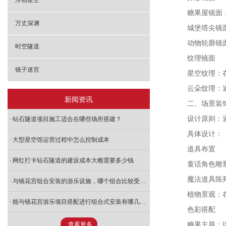
浮动星空
糖果屋镜面
万丈深渊
城堡塔尖镜
动物轮廓镜
时空隧道
纹理镜面
镜子迷宫
星空纹理：
云朵纹理：
新闻资讯
二、场景装
设计原则：
钻石隧道项目施工适合在哪些场所搭建？
具体设计：
大型星空馆运营过程中怎么控制成本
道具布置
网红打卡钻石隧道的建设成本大概需要多少钱
童话角色雕
魔法道具陈
与镜花宫组合安装的游乐设施，哪个组合比较受欢迎
植物景观：
能与镜花宫游乐项目搭配进行组合式安装有哪几款游乐设施
色彩搭配
查看更多
糖果主题：