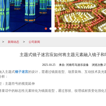
新闻动态
公司新闻
>
>
主题式镜子迷宫应如何将主题元素融入镜子和
2025-10-25
来自:
河南司马游乐设备
浏览次数:25
融入主题式
镜子迷宫
的设计，需通过镜面造型、场景装饰、互动技术及光
分析：
型：主题符号的视觉延伸
将童话中的标志性元素转化为镜面造型，通过形状、纹理或材质变化强化