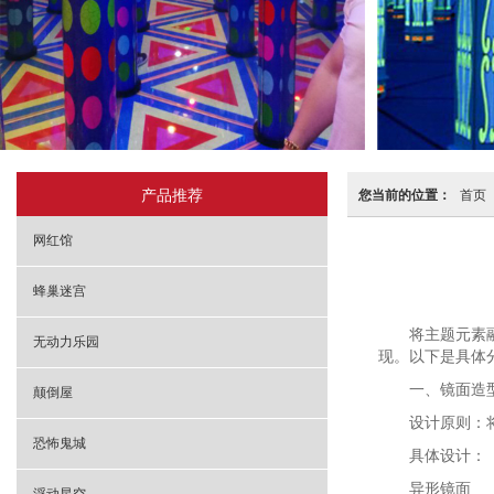
产品推荐
您当前的位置：
首页
网红馆
蜂巢迷宫
将主题元素
无动力乐园
现。以下是具体
一、镜面造
颠倒屋
设计原则：
恐怖鬼城
具体设计：
异形镜面