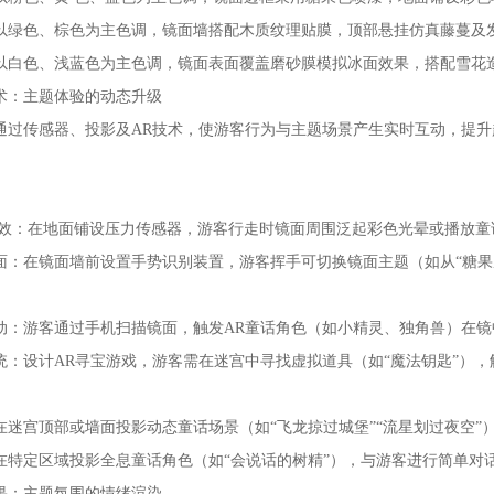
以绿色、棕色为主色调，镜面墙搭配木质纹理贴膜，顶部悬挂仿真藤蔓及
以白色、浅蓝色为主色调，镜面表面覆盖磨砂膜模拟冰面效果，搭配雪花造
术：主题体验的动态升级
通过传感器、投影及AR技术，使游客行为与主题场景产生实时互动，提升
 效：在地面铺设压力传感器，游客行走时镜面周围泛起彩色光晕或播放童
面：在镜面墙前设置手势识别装置，游客挥手可切换镜面主题（如从“糖果屋
动：游客通过手机扫描镜面，触发AR童话角色（如小精灵、独角兽）在镜
统：设计AR寻宝游戏，游客需在迷宫中寻找虚拟道具（如“魔法钥匙”），
在迷宫顶部或墙面投影动态童话场景（如“飞龙掠过城堡”“流星划过夜空”
在特定区域投影全息童话角色（如“会说话的树精”），与游客进行简单对
果：主题氛围的情绪渲染